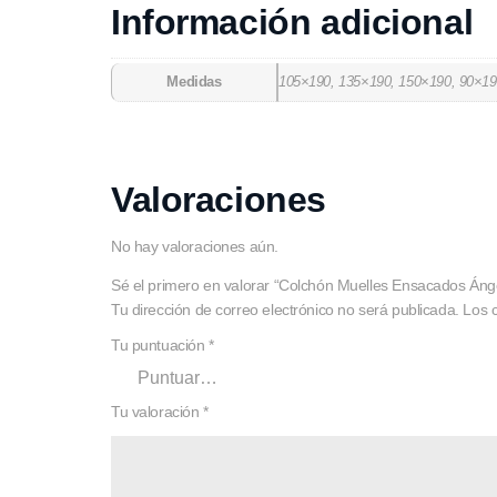
Información adicional
Medidas
105×190, 135×190, 150×190, 90×19
Valoraciones
No hay valoraciones aún.
Sé el primero en valorar “Colchón Muelles Ensacados Áng
Tu dirección de correo electrónico no será publicada.
Los 
Tu puntuación
*
Tu valoración
*