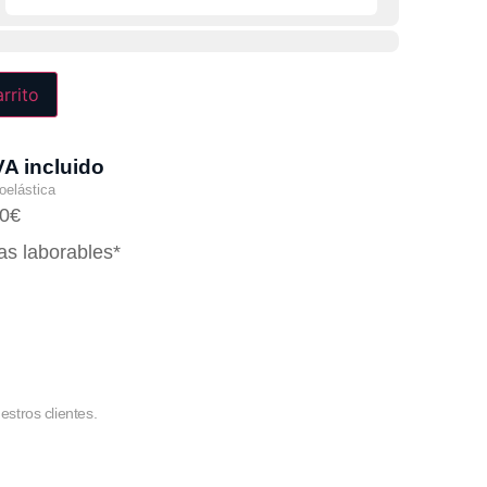
arrito
VA incluido
oelástica
40€
as laborables*
stros clientes.