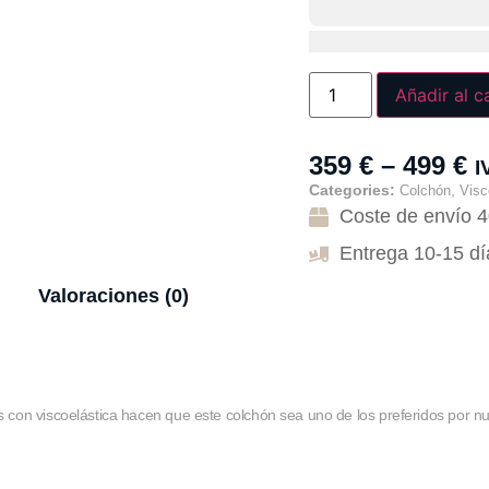
Añadir al c
359
€
–
499
€
I
Categories:
,
Colchón
Visc
Coste de envío 
Entrega 10-15 dí
Valoraciones (0)
on viscoelástica hacen que este colchón sea uno de los preferidos por nue